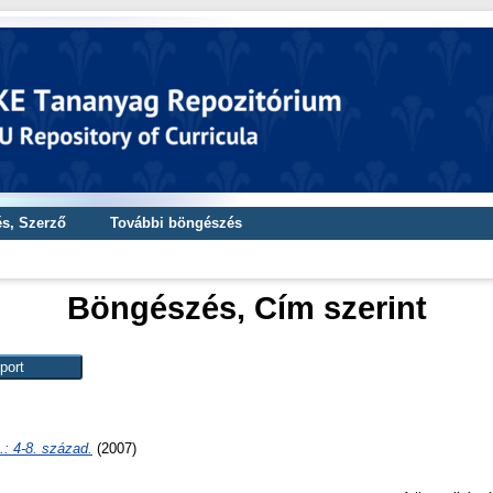
s, Szerző
További böngészés
Böngészés, Cím
szerint
.: 4-8. század.
(2007)