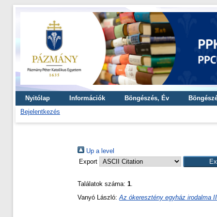
Nyitólap
Információk
Böngészés, Év
Böngészé
Bejelentkezés
Up a level
Export
Találatok száma:
1
.
Vanyó László
:
Az ókeresztény egyház irodalma II