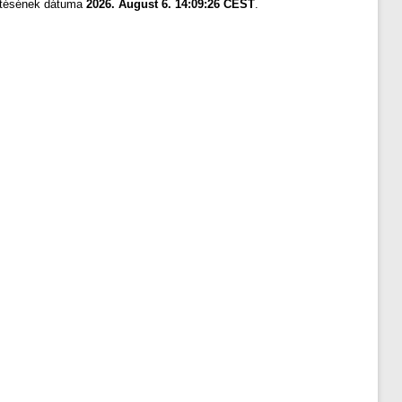
zítésének dátuma
2026. August 6. 14:09:26 CEST
.