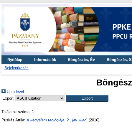
Nyitólap
Információk
Böngészés, Év
Böngészés, S
Bejelentkezés
Böngész
Up a level
Export
Találatok száma:
1
.
Puskás Attila
:
A kegyelem teológiája. 2., jav. kiad.
(2016)