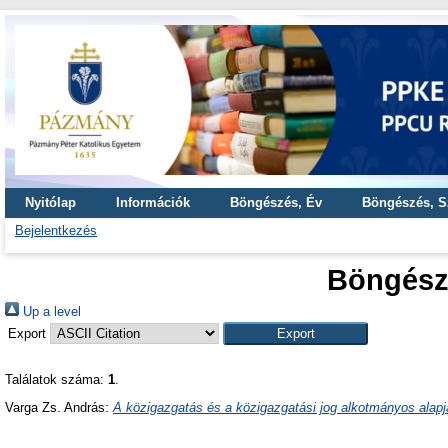
Nyitólap
Információk
Böngészés, Év
Böngészés, S
Bejelentkezés
Böngész
Up a level
Export
Találatok száma:
1
.
Varga Zs. András
:
A közigazgatás és a közigazgatási jog alkotmányos alapj