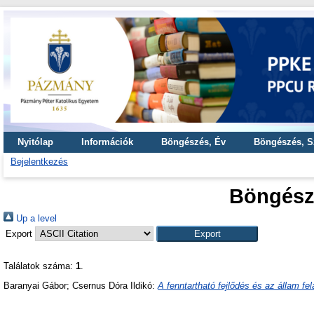
Nyitólap
Információk
Böngészés, Év
Böngészés, S
Bejelentkezés
Böngész
Up a level
Export
Találatok száma:
1
.
Baranyai Gábor
;
Csernus Dóra Ildikó
:
A fenntartható fejlődés és az állam fel