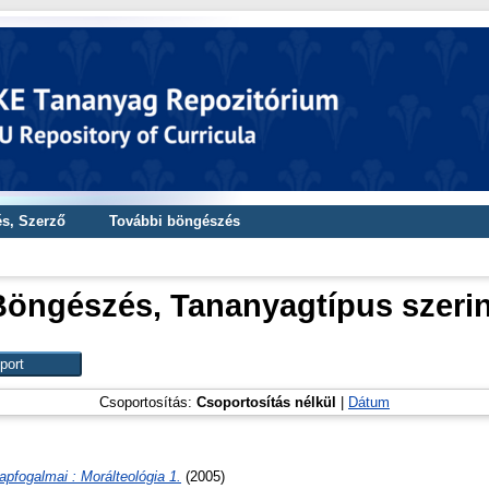
s, Szerző
További böngészés
Böngészés, Tananyagtípus
szerin
Csoportosítás:
Csoportosítás nélkül
|
Dátum
apfogalmai : Morálteológia 1.
(2005)