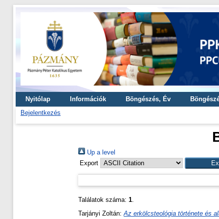
Nyitólap
Információk
Böngészés, Év
Böngészé
Bejelentkezés
Up a level
Export
Találatok száma:
1
.
Tarjányi Zoltán
:
Az erkölcsteológia története és al