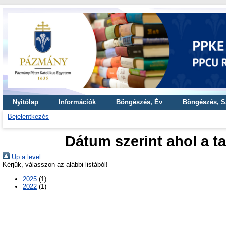
Nyitólap
Információk
Böngészés, Év
Böngészés, S
Bejelentkezés
Dátum szerint ahol a t
Up a level
Kérjük, válasszon az alábbi listából!
2025
(1)
2022
(1)