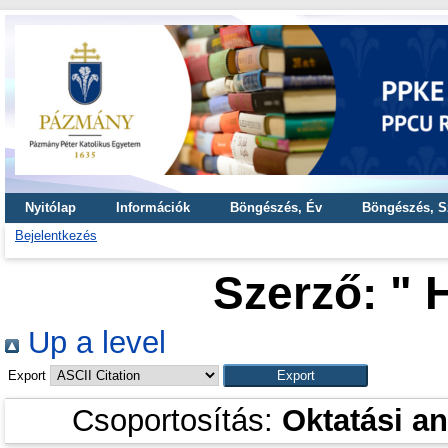
Nyitólap
Információk
Böngészés, Év
Böngészés, S
Bejelentkezés
Szerző: "
H
Up a level
Export
Csoportosítás:
Oktatási a