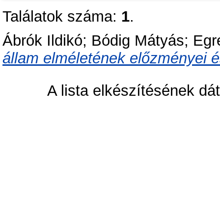
Találatok száma:
1
.
Ábrók Ildikó
;
Bódig Mátyás
;
Egre
állam elméletének előzményei és
A lista elkészítésének d