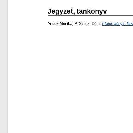
Jegyzet, tankönyv
Andok Mónika
;
P. Szilczl Dóra
:
Etalon könyv. Be