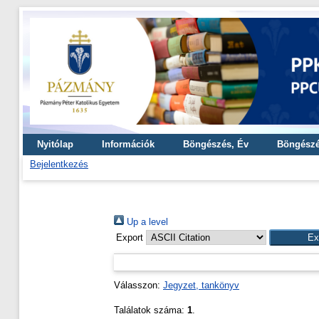
Nyitólap
Információk
Böngészés, Év
Böngészé
Bejelentkezés
Up a level
Export
Válasszon:
Jegyzet, tankönyv
Találatok száma:
1
.