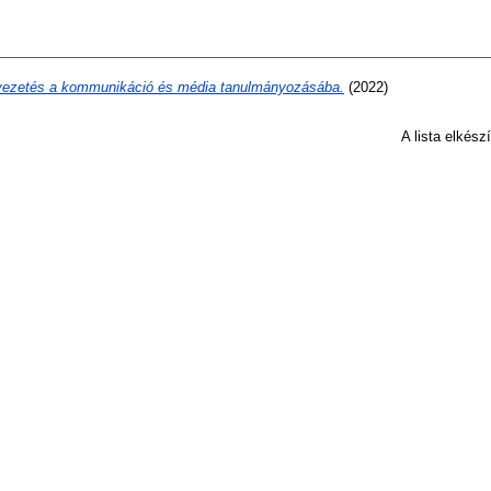
vezetés a kommunikáció és média tanulmányozásába.
(2022)
A lista elkés